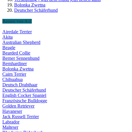
Bolonka Zwetna
Deutscher Schäferhund
Rassen von A-Z
Airedale Terrier
Akita
Australian Shepherd
Beagle
Bearded Collie
Berner Sennenhund
Bernhardiner
Bolonka Zwetna
Cairn Terrier
Chihuahua
Deutsch Drahthaar
Deutscher Schäferhund
English Cocker Spaniel
Französische Bulldogge
Golden Retriever
Havaneser
Jack Russell Terrier
Labrador
Malteser