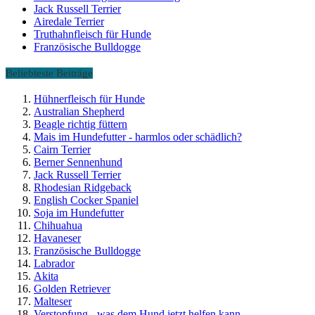
Jack Russell Terrier
Airedale Terrier
Truthahnfleisch für Hunde
Französische Bulldogge
Beliebteste Beiträge
Hühnerfleisch für Hunde
Australian Shepherd
Beagle richtig füttern
Mais im Hundefutter - harmlos oder schädlich?
Cairn Terrier
Berner Sennenhund
Jack Russell Terrier
Rhodesian Ridgeback
English Cocker Spaniel
Soja im Hundefutter
Chihuahua
Havaneser
Französische Bulldogge
Labrador
Akita
Golden Retriever
Malteser
Verstopfung - was dem Hund jetzt helfen kann