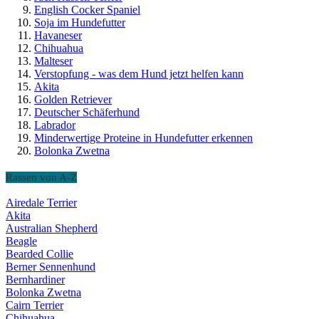
English Cocker Spaniel
Soja im Hundefutter
Havaneser
Chihuahua
Malteser
Verstopfung - was dem Hund jetzt helfen kann
Akita
Golden Retriever
Deutscher Schäferhund
Labrador
Minderwertige Proteine in Hundefutter erkennen
Bolonka Zwetna
Rassen von A-Z
Airedale Terrier
Akita
Australian Shepherd
Beagle
Bearded Collie
Berner Sennenhund
Bernhardiner
Bolonka Zwetna
Cairn Terrier
Chihuahua