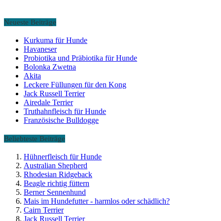
Neueste Beiträge
Kurkuma für Hunde
Havaneser
Probiotika und Präbiotika für Hunde
Bolonka Zwetna
Akita
Leckere Füllungen für den Kong
Jack Russell Terrier
Airedale Terrier
Truthahnfleisch für Hunde
Französische Bulldogge
Beliebteste Beiträge
Hühnerfleisch für Hunde
Australian Shepherd
Rhodesian Ridgeback
Beagle richtig füttern
Berner Sennenhund
Mais im Hundefutter - harmlos oder schädlich?
Cairn Terrier
Jack Russell Terrier