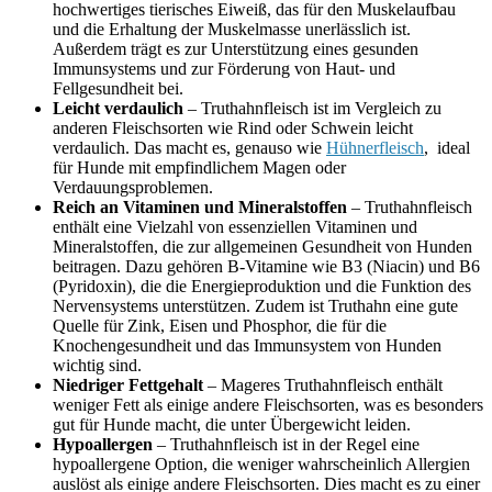
hochwertiges tierisches Eiweiß, das für den Muskelaufbau
und die Erhaltung der Muskelmasse unerlässlich ist.
Außerdem trägt es zur Unterstützung eines gesunden
Immunsystems und zur Förderung von Haut- und
Fellgesundheit bei.
Leicht verdaulich
– Truthahnfleisch ist im Vergleich zu
anderen Fleischsorten wie Rind oder Schwein leicht
verdaulich. Das macht es, genauso wie
Hühnerfleisch
, ideal
für Hunde mit empfindlichem Magen oder
Verdauungsproblemen.
Reich an Vitaminen und Mineralstoffen
– Truthahnfleisch
enthält eine Vielzahl von essenziellen Vitaminen und
Mineralstoffen, die zur allgemeinen Gesundheit von Hunden
beitragen. Dazu gehören B-Vitamine wie B3 (Niacin) und B6
(Pyridoxin), die die Energieproduktion und die Funktion des
Nervensystems unterstützen. Zudem ist Truthahn eine gute
Quelle für Zink, Eisen und Phosphor, die für die
Knochengesundheit und das Immunsystem von Hunden
wichtig sind.
Niedriger Fettgehalt
– Mageres Truthahnfleisch enthält
weniger Fett als einige andere Fleischsorten, was es besonders
gut für Hunde macht, die unter Übergewicht leiden.
Hypoallergen
– Truthahnfleisch ist in der Regel eine
hypoallergene Option, die weniger wahrscheinlich Allergien
auslöst als einige andere Fleischsorten. Dies macht es zu einer