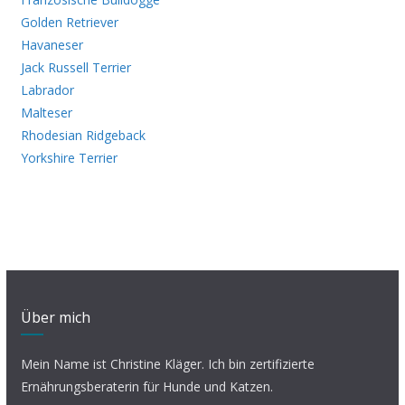
Golden Retriever
Havaneser
Jack Russell Terrier
Labrador
Malteser
Rhodesian Ridgeback
Yorkshire Terrier
Über mich
Mein Name ist Christine Kläger. Ich bin zertifizierte
Ernährungsberaterin für Hunde und Katzen.