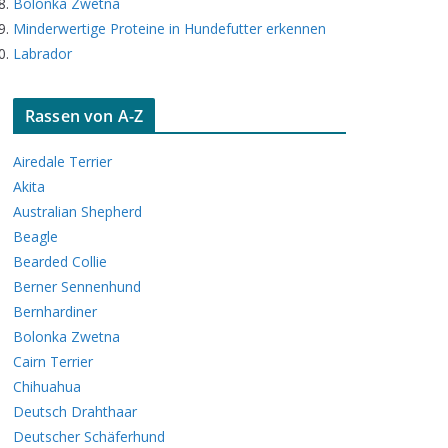
Bolonka Zwetna
Minderwertige Proteine in Hundefutter erkennen
Labrador
Rassen von A-Z
Airedale Terrier
Akita
Australian Shepherd
Beagle
Bearded Collie
Berner Sennenhund
Bernhardiner
Bolonka Zwetna
Cairn Terrier
Chihuahua
Deutsch Drahthaar
Deutscher Schäferhund