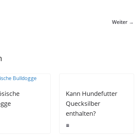
Weiter →
n
ösische
Kann Hundefutter
ogge
Quecksilber
enthalten?