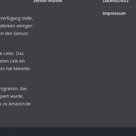
Senior-Hunde
Datenschutz
Impressum
 Verfügung stelle,
chdenken anregen
 in den Genuss
.
te-Links. Das
eten Link ein
ies hat keinerlei
programm, das
piert wurde,
nks zu Amazon.de