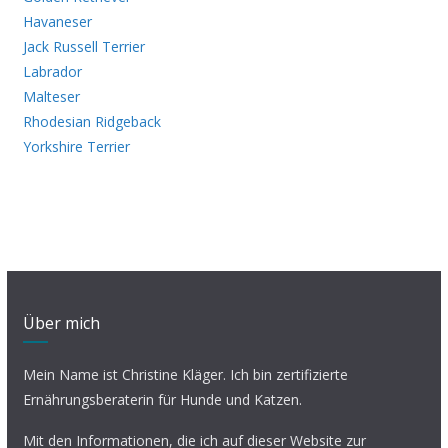
Havaneser
Jack Russell Terrier
Labrador
Malteser
Rhodesian Ridgeback
Yorkshire Terrier
Über mich
Mein Name ist Christine Kläger. Ich bin zertifizierte
Ernährungsberaterin für Hunde und Katzen.
Mit den Informationen, die ich auf dieser Website zur