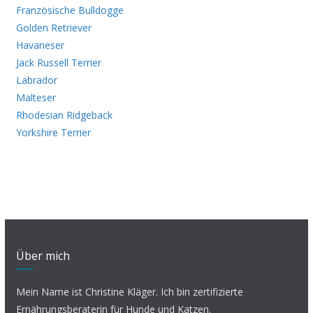
Französische Bulldogge
Golden Retriever
Havaneser
Jack Russell Terrier
Labrador
Malteser
Rhodesian Ridgeback
Yorkshire Terrier
Über mich
Mein Name ist Christine Kläger. Ich bin zertifizierte
Ernährungsberaterin für Hunde und Katzen.