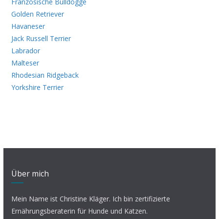
Französische Bulldogge
Golden Retriever
Havaneser
Jack Russell Terrier
Labrador
Malteser
Rhodesian Ridgeback
Yorkshire Terrier
Über mich
Mein Name ist Christine Kläger. Ich bin zertifizierte
Ernährungsberaterin für Hunde und Katzen.