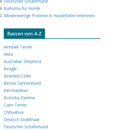
Deutscher Schäferhund
Kurkuma für Hunde
Minderwertige Proteine in Hundefutter erkennen
Rassen von A-Z
Airedale Terrier
Akita
Australian Shepherd
Beagle
Bearded Collie
Berner Sennenhund
Bernhardiner
Bolonka Zwetna
Cairn Terrier
Chihuahua
Deutsch Drahthaar
Deutscher Schäferhund