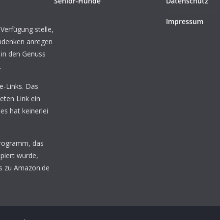
Senior-Hunde
Datenschutz
Impressum
 Verfügung stelle,
chdenken anregen
 in den Genuss
.
te-Links. Das
eten Link ein
ies hat keinerlei
programm, das
piert wurde,
nks zu Amazon.de