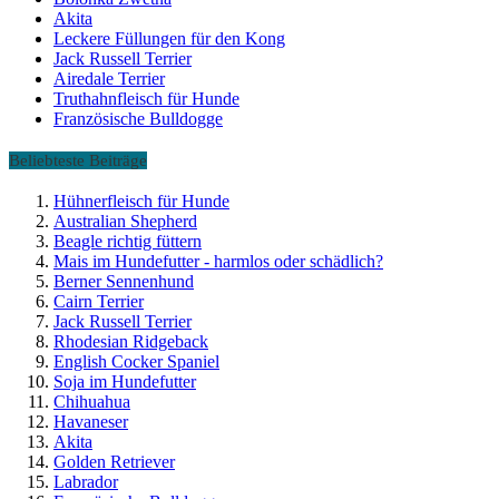
Akita
Leckere Füllungen für den Kong
Jack Russell Terrier
Airedale Terrier
Truthahnfleisch für Hunde
Französische Bulldogge
Beliebteste Beiträge
Hühnerfleisch für Hunde
Australian Shepherd
Beagle richtig füttern
Mais im Hundefutter - harmlos oder schädlich?
Berner Sennenhund
Cairn Terrier
Jack Russell Terrier
Rhodesian Ridgeback
English Cocker Spaniel
Soja im Hundefutter
Chihuahua
Havaneser
Akita
Golden Retriever
Labrador