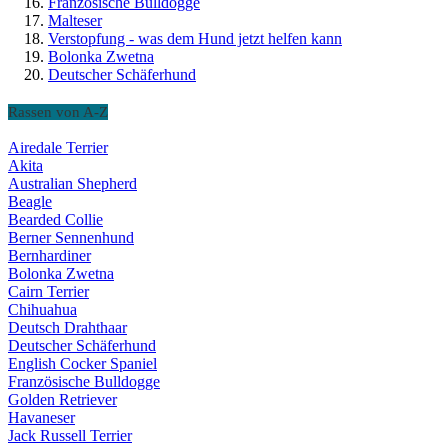
Französische Bulldogge
Malteser
Verstopfung - was dem Hund jetzt helfen kann
Bolonka Zwetna
Deutscher Schäferhund
Rassen von A-Z
Airedale Terrier
Akita
Australian Shepherd
Beagle
Bearded Collie
Berner Sennenhund
Bernhardiner
Bolonka Zwetna
Cairn Terrier
Chihuahua
Deutsch Drahthaar
Deutscher Schäferhund
English Cocker Spaniel
Französische Bulldogge
Golden Retriever
Havaneser
Jack Russell Terrier