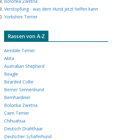
Bolonka Zwetna
Verstopfung - was dem Hund jetzt helfen kann
Yorkshire Terrier
Rassen von A-Z
Airedale Terrier
Akita
Australian Shepherd
Beagle
Bearded Collie
Berner Sennenhund
Bernhardiner
Bolonka Zwetna
Cairn Terrier
Chihuahua
Deutsch Drahthaar
Deutscher Schäferhund