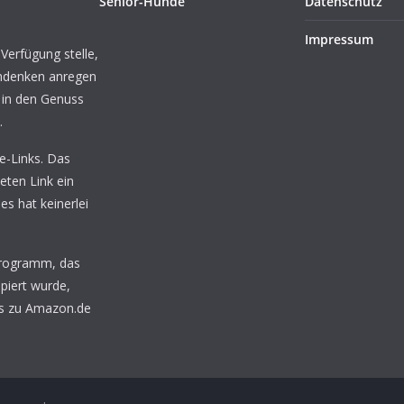
Senior-Hunde
Datenschutz
Impressum
 Verfügung stelle,
chdenken anregen
 in den Genuss
.
te-Links. Das
eten Link ein
ies hat keinerlei
programm, das
piert wurde,
nks zu Amazon.de