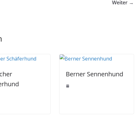
Weiter →
n
cher
Berner Sennenhund
erhund