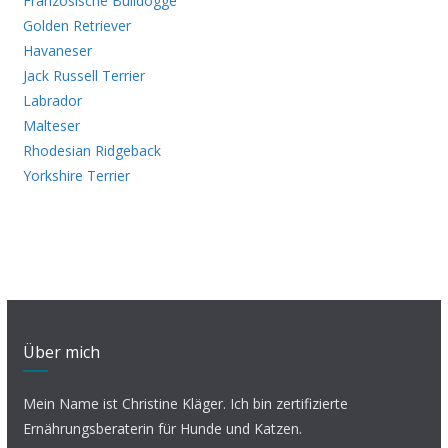
Französische Bulldogge
Golden Retriever
Havaneser
Jack Russell Terrier
Labrador
Malteser
Rhodesian Ridgeback
Yorkshire Terrier
Über mich
Mein Name ist Christine Kläger. Ich bin zertifizierte
Ernährungsberaterin für Hunde und Katzen.