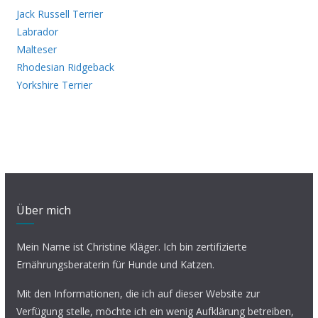
Jack Russell Terrier
Labrador
Malteser
Rhodesian Ridgeback
Yorkshire Terrier
Über mich
Mein Name ist Christine Kläger. Ich bin zertifizierte
Ernährungsberaterin für Hunde und Katzen.
Mit den Informationen, die ich auf dieser Website zur
Verfügung stelle, möchte ich ein wenig Aufklärung betreiben,